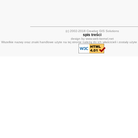
(c) 2002-2018 Creative GIS Solutions
spis treści
design by www.web-kernel.net
Wszelkie nazwy oraz znaki handlowe użyte na tej stronie należą do ich właścicieli i zostały użyte