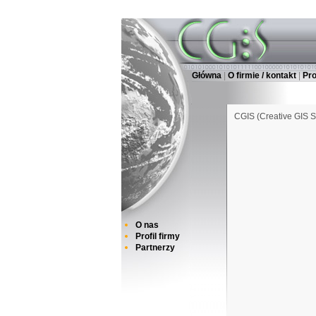
Główna
|
O firmie / kontakt
|
Pr
CGIS (Creative GIS S
O nas
Profil firmy
Partnerzy