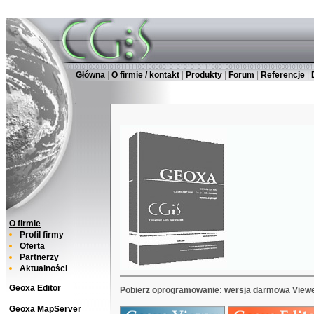
Główna
|
O firmie / kontakt
|
Produkty
|
Forum
|
Referencje
|
O firmie
Profil firmy
Oferta
Partnerzy
Aktualności
Geoxa Editor
Pobierz oprogramowanie: wersja darmowa View
Geoxa MapServer