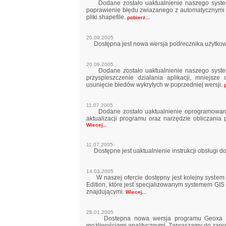
Dodane zostało uaktualnienie naszego systemu 
poprawienie błędu zwiazanego z automatycznymi 
pliki shapefile.
pobierz...
20.09.2005
Dostępna jest nowa wersja podrecznika użytkown
20.09.2005
Dodane zostało uaktualnienie naszego systemu 
przyspieszczenie działania aplikacji, mniejsz
usunięcie błedów wykrytych w poprzedniej wersji.
11.07.2005
Dodane zostało uaktualnienie oprogramowanie 
aktualizacji programu oraz narzędzie obliczani
Wiecej...
11.07.2005
Dostępne jest uaktualnienie instrukcji obsługi d
14.03.2005
W naszej ofercie dostępny jest kolejny system 
Edition, które jest specjalizowanym systemem GI
znajdującymi.
Wiecej...
28.01.2005
Dostepna nowa wersja programu Geoxa View
możliwościami analitycznymi. Zapraszamy do zapo