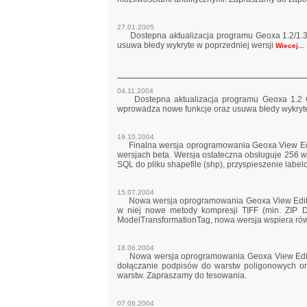
27.01.2005
Dostepna aktualizacja programu Geoxa 1.2/1.3 
usuwa błedy wykryte w poprzedniej wersji
Wiecej...
04.11.2004
Dostepna aktualizacja programu Geoxa 1.2 OEM
wprowadza nowe funkcje oraz usuwa błedy wykryte
19.10.2004
Finalna wersja oprogramowania Geoxa View Edit
wersjach beta. Wersja ostateczna obsługuje 256 
SQL do pliku shapefile (shp), przyspieszenie label
15.07.2004
Nowa wersja oprogramowania Geoxa View Edition
w niej nowe metody kompresji TIFF (min. ZIP D
ModelTransformationTag, nowa wersja wspiera równ
18.06.2004
Nowa wersja oprogramowania Geoxa View Edition
dołączanie podpisów do warstw poligonowych or
warstw. Zapraszamy do tesowania.
07.06.2004