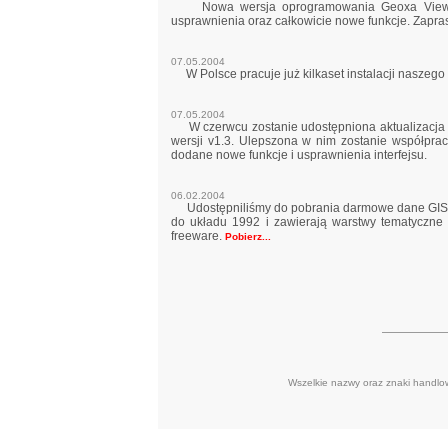
Nowa wersja oprogramowania Geoxa View Edit
usprawnienia oraz całkowicie nowe funkcje. Zapra
07.05.2004
W Polsce pracuje już kilkaset instalacji naszeg
07.05.2004
W czerwcu zostanie udostępniona aktualizacja 
wersji v1.3. Ulepszona w nim zostanie współpra
dodane nowe funkcje i usprawnienia interfejsu.
06.02.2004
Udostępniliśmy do pobrania darmowe dane GIS dla
do układu 1992 i zawierają warstwy tematyczne d
freeware.
Pobierz...
Wszelkie nazwy oraz znaki handlowe 